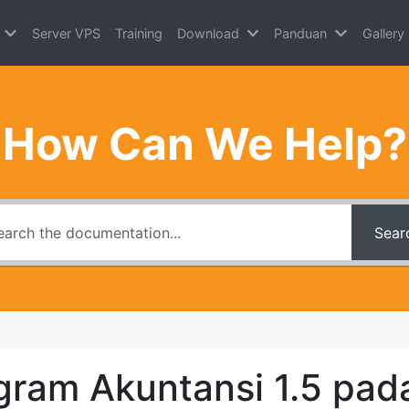
Server VPS
Training
Download
Panduan
Gallery
How Can We Help?
Sear
gram Akuntansi 1.5 pad