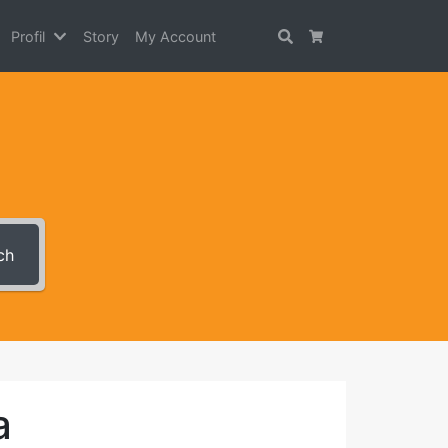
Search
Cart
Profil
Story
My Account
ch
a