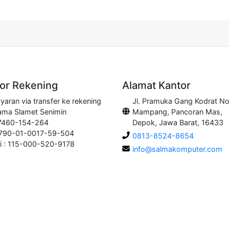
r Rekening
Alamat Kantor
aran via transfer ke rekening
Jl. Pramuka Gang Kodrat No
ama Slamet Senimin
Mampang, Pancoran Mas,
 7460-154-264
Depok, Jawa Barat, 16433
0790-01-0017-59-504
0813-8524-8654
i : 115-000-520-9178
info@salmakomputer.com