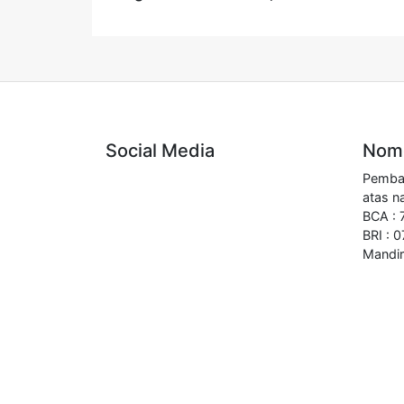
Social Media
Nomo
Pembay
atas n
BCA :
BRI : 
Mandir