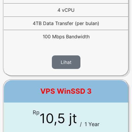
4 vCPU
4TB Data Transfer (per bulan)
100 Mbps Bandwidth
Lihat
VPS WinSSD 3
Rp
10,5 jt
/
1 Year