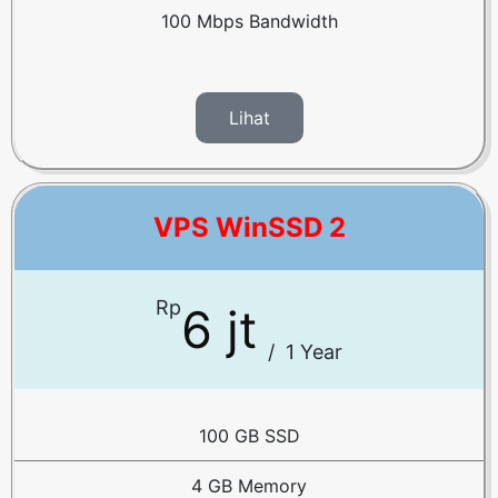
100 Mbps Bandwidth
Lihat
VPS WinSSD 2
Rp
6 jt
/
1 Year
100 GB SSD
4 GB Memory