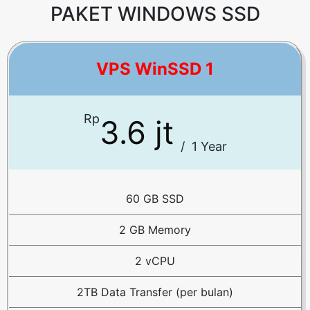
PAKET WINDOWS SSD
VPS WinSSD 1
Rp
3.6 jt
/
1 Year
60 GB SSD
2 GB Memory
2 vCPU
2TB Data Transfer (per bulan)