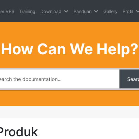
ver VPS
Training
Download
Panduan
Gallery
Profil
How Can We Help?
Sear
Produk