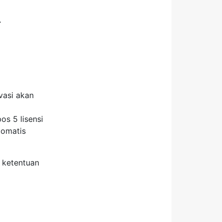
A
vasi akan
os 5 lisensi
tomatis
 ketentuan