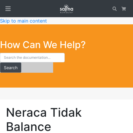
Search
Car
Skip to main content
How Can We Help?
Search
Neraca Tidak
Balance