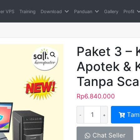
ver VPS
Training
Download
Panduan
Gallery
Profil
Paket 3 – 
Apotek & K
Tanpa Sca
Rp
6.840.000
Kuantitas
Tam
Paket
3
-
Chat Seller
Komputer