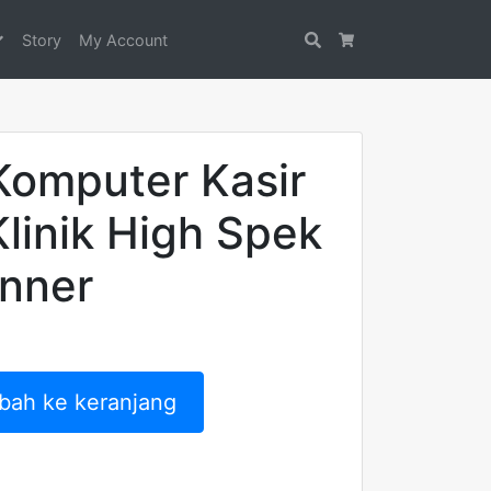
Story
My Account
Search
Cart
Komputer Kasir
linik High Spek
nner
bah ke keranjang