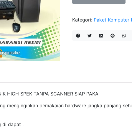
Kasir
Apotek
Kategori:
Paket Komputer 
&
Klinik
High
Spek
Tanpa
Scanner
NIK HIGH SPEK TANPA SCANNER SIAP PAKAI
yang menginginkan pemakaian hardware jangka panjang seh
 di dapat :