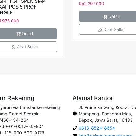
SIR HIGH SPEK SIAP
Rp
2.297.000
KAI IPOS 5 PROF
NGLE
Detail
1.975.000
Chat Seller
Detail
Chat Seller
r Rekening
Alamat Kantor
aran via transfer ke rekening
Jl. Pramuka Gang Kodrat No
ama Slamet Senimin
Mampang, Pancoran Mas,
 7460-154-264
Depok, Jawa Barat, 16433
0790-01-0017-59-504
0813-8524-8654
i : 115-000-520-9178
info@salmakomputer.com