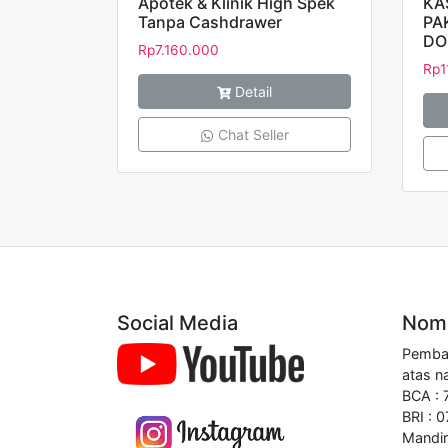
Apotek & Klinik High Spek
KA
Tanpa Cashdrawer
PA
DO
Rp
7.160.000
Rp
1
Detail
Chat Seller
Social Media
Nomo
Pembay
atas n
BCA :
BRI : 
Mandir