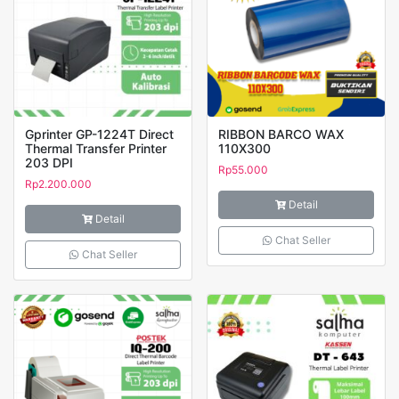
Gprinter GP-1224T Direct
RIBBON BARCO WAX
Thermal Transfer Printer
110X300
203 DPI
Rp
55.000
Rp
2.200.000
Detail
Detail
Chat Seller
Chat Seller