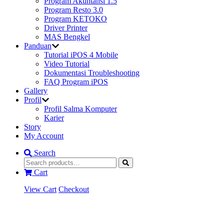
Program Akuntansi 1.5
Program Resto 3.0
Program KETOKO
Driver Printer
MAS Bengkel
Panduan
Tutorial iPOS 4 Mobile
Video Tutorial
Dokumentasi Troubleshooting
FAQ Program iPOS
Gallery
Profil
Profil Salma Komputer
Karier
Story
My Account
Search
Cart
View Cart
Checkout