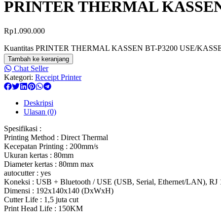
PRINTER THERMAL KASSEN 
Rp
1.090.000
Kuantitas PRINTER THERMAL KASSEN BT-P3200 USE/KASS
Tambah ke keranjang
Chat Seller
Kategori:
Receipt Printer
Deskripsi
Ulasan (0)
Spesifikasi :
Printing Method : Direct Thermal
Kecepatan Printing : 200mm/s
Ukuran kertas : 80mm
Diameter kertas : 80mm max
autocutter : yes
Koneksi : USB + Bluetooth / USE (USB, Serial, Ethernet/LAN), RJ 
Dimensi : 192x140x140 (DxWxH)
Cutter Life : 1,5 juta cut
Print Head Life : 150KM