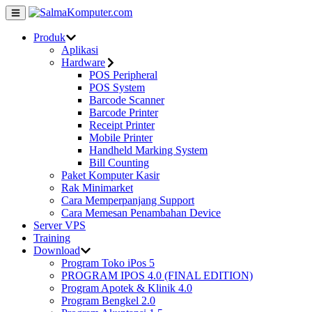
Produk
Aplikasi
Hardware
POS Peripheral
POS System
Barcode Scanner
Barcode Printer
Receipt Printer
Mobile Printer
Handheld Marking System
Bill Counting
Paket Komputer Kasir
Rak Minimarket
Cara Memperpanjang Support
Cara Memesan Penambahan Device
Server VPS
Training
Download
Program Toko iPos 5
PROGRAM IPOS 4.0 (FINAL EDITION)
Program Apotek & Klinik 4.0
Program Bengkel 2.0