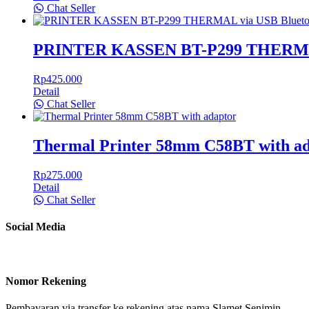
Chat Seller
PRINTER KASSEN BT-P299 THERMAL
Rp
425.000
Detail
Chat Seller
Thermal Printer 58mm C58BT with a
Rp
275.000
Detail
Chat Seller
Social Media
Nomor Rekening
Pembayaran via transfer ke rekening atas nama Slamet Senimin