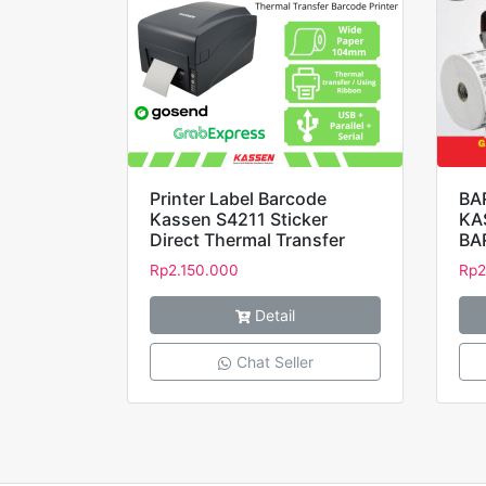
Printer Label Barcode
BA
Kassen S4211 Sticker
KA
Direct Thermal Transfer
BA
Rp
2.150.000
Rp
2
Detail
Chat Seller