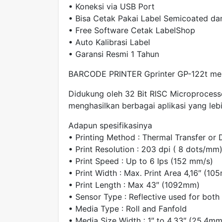
• Koneksi via USB Port
• Bisa Cetak Pakai Label Semicoated da
• Free Software Cetak LabelShop
• Auto Kalibrasi Label
• Garansi Resmi 1 Tahun
BARCODE PRINTER Gprinter GP-122t meru
Didukung oleh 32 Bit RISC Microproces
menghasilkan berbagai aplikasi yang lebih
Adapun spesifikasinya
• Printing Method : Thermal Transfer or 
• Print Resolution : 203 dpi ( 8 dots/mm
• Print Speed : Up to 6 Ips (152 mm/s)
• Print Width : Max. Print Area 4,16″ (10
• Print Length : Max 43″ (1092mm)
• Sensor Type : Reflective used for both
• Media Type : Roll and Fanfold
• Media Size Width : 1″ to 4,33″ (25,4m