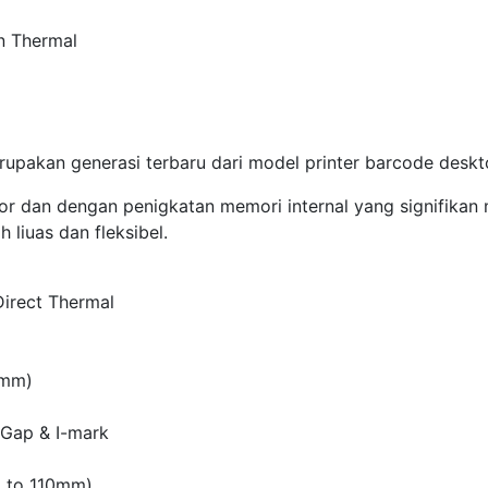
n Thermal
pakan generasi terbaru dari model printer barcode deskt
sor dan dengan penigkatan memori internal yang signifik
 liuas dan fleksibel.
Direct Thermal
)
5mm)
 Gap & I-mark
m to 110mm)