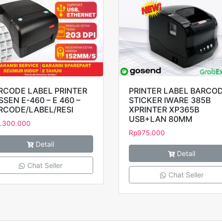
RCODE LABEL PRINTER
PRINTER LABEL BARCO
SSEN E-460 – E 460 –
STICKER IWARE 385B
RCODE/LABEL/RESI
XPRINTER XP365B
USB+LAN 80MM
.300.000
Rp
975.000
Detail
Detail
Chat Seller
Chat Seller