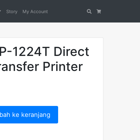
Story
My Account
Search
Cart
GP-1224T Direct
ansfer Printer
bah ke keranjang