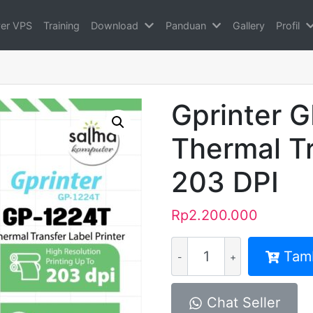
ver VPS
Training
Download
Panduan
Gallery
Profil
Gprinter 
Thermal Tr
203 DPI
Rp
2.200.000
Kuantitas
Tam
Gprinter
GP-
1224T
Chat Seller
Direct