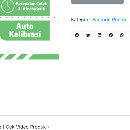
Thermal
Transfer
Kategori:
Barcode Printer
Printer
203
DPI
e ( Cek Video Produk )