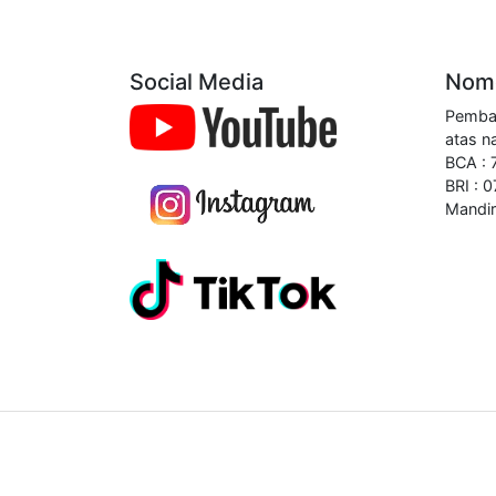
Social Media
Nomo
Pembay
atas n
BCA :
BRI : 
Mandir