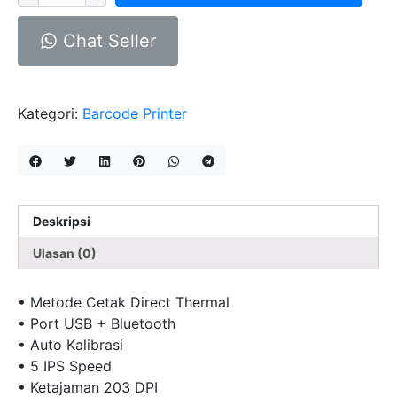
BARCODE
KASSEN
Chat Seller
DT640
BT
(
Kategori:
Barcode Printer
USB+BLUETOOTH
)
Deskripsi
Ulasan (0)
• Metode Cetak Direct Thermal
• Port USB + Bluetooth
• Auto Kalibrasi
• 5 IPS Speed
• Ketajaman 203 DPI