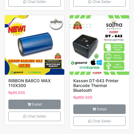
Chat Seller
Chat Seller
RIBBON BARCO WAX
Kassen DT-643 Printer
110X300
Barcode Thermal
Bluetooth
Rp
55.000
Rp
950.000
Detail
Detail
Chat Seller
Chat Seller